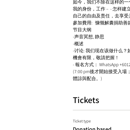
如今，我们不除在这样的一
我的身份，工作 –  - 
自己的自由及责任，去享受
參加費用:   慷慨解囊捐助善款
节目大纲 
-声音冥想, 静思 
-概述 
-讨论: 我们现在该做什么？
機會有限，敬請把握！ 
- 報名方式： WhatsApp +601298
(7:00 pm後才開始接受
體諒與配合。) 
Tickets
Ticket type
Donation based