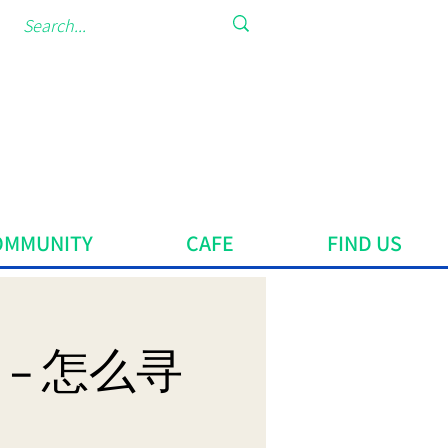
OMMUNITY
CAFE
FIND US
– 怎么寻