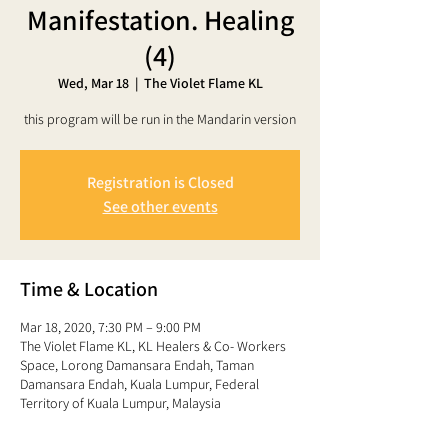
Manifestation. Healing
(4)
Wed, Mar 18
  |  
The Violet Flame KL
this program will be run in the Mandarin version
Registration is Closed
See other events
Time & Location
Mar 18, 2020, 7:30 PM – 9:00 PM
The Violet Flame KL, KL Healers & Co- Workers
Space, Lorong Damansara Endah, Taman
Damansara Endah, Kuala Lumpur, Federal
Territory of Kuala Lumpur, Malaysia