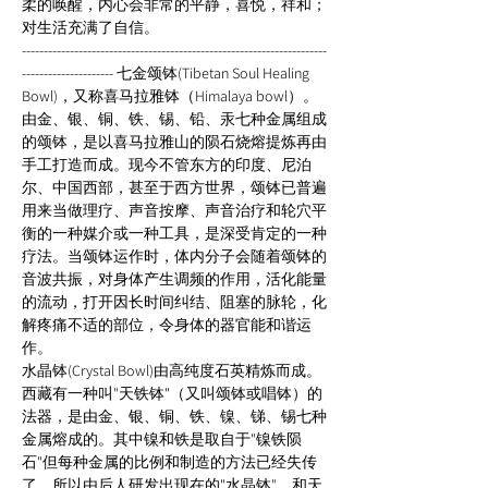
柔的唤醒，内心会非常的平静，喜悦，祥和；
对生活充满了自信。 
----------------------------------------------------------------------
--------------------- 七金颂钵(Tibetan Soul Healing 
Bowl)，又称喜马拉雅钵（Himalaya bowl）。
由金、银、铜、铁、锡、铅、汞七种金属组成
的颂钵，是以喜马拉雅山的陨石烧熔提炼再由
手工打造而成。现今不管东方的印度、尼泊
尔、中国西部，甚至于西方世界，颂钵已普遍
用来当做理疗、声音按摩、声音治疗和轮穴平
衡的一种媒介或一种工具，是深受肯定的一种
疗法。当颂钵运作时，体内分子会随着颂钵的
音波共振，对身体产生调频的作用，活化能量
的流动，打开因长时间纠结、阻塞的脉轮，化
解疼痛不适的部位，令身体的器官能和谐运
作。 
水晶钵(Crystal Bowl)由高纯度石英精炼而成。
西藏有一种叫"天铁钵"（又叫颂钵或唱钵）的
法器，是由金、银、铜、铁、镍、锑、锡七种
金属熔成的。其中镍和铁是取自于"镍铁陨
石"但每种金属的比例和制造的方法已经失传
了。所以由后人研发出现在的"水晶钵"，和天