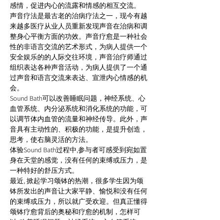
感情，促进内心的流露和情感的相互交流。 
声音疗法是最古老的治病疗法之一，现今有越
来越多医疗从业人员重新发现声音在治病和调
整身心平衡方面的功效。声音疗愈是一种社会
性的非语言交流的艺术形式，为病人提供一个
安全娱乐的的人际交往环境，声音治疗师通过
组织表达各种声音活动，为病人提供了一个通
过声音和语言交流来表达、宣泄内心情感的机
会。 
Sound Bath可以改善睡眠问题，神经系统、心
血管系统、内分泌系统和消化系统的功能，可
以调节体内血管的流量和神经传导。此外，声
音具有主动性的、积极的功能，是提升创造，
思考，使右脑灵活的方法。 
体验Sound Bath过程中,参与者可感受到宛如置
身在天堂的感觉，没有任何的束缚或压力，是
一种特好的舒压方式。 
最近, 掀起学习颂钵的热潮，很多学生因为颂
钵所发出的声音让大家平静、愉悦和没有任何
的束缚或压力，所以就广受欢迎。但真正懂得
颂钵疗愈背后的奥秘和疗愈的机制，怎样可