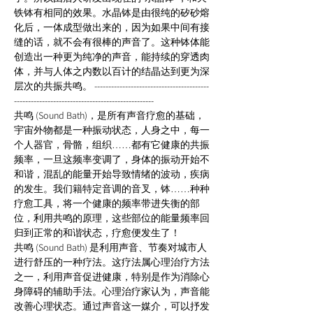
铁钵有相同的效果。水晶钵是由很纯的矽砂熔
化后，一体成型做出来的，因为如果中间有接
缝的话，就不会有很棒的声音了。这种钵体能
创造出一种更为纯净的声音，能持续的穿透肉
体，并与人体之内数以百计的结晶达到更为深
层次的共振共鸣。 -----------------------------------------
-------------------------------------------------- 
共鸣 (Sound Bath)，是所有声音疗愈的基础，
宇宙外物都是一种振动状态，人身之中，每一
个人器官，骨骼，组织……都有它健康的共振
频率，一旦这频率变调了，身体的振动开始不
和谐，混乱的能量开始导致情绪的波动，疾病
的发生。我们籍特定音调的音叉，钵……种种
疗愈工具，将一个健康的频率带进失衡的部
位，利用共鸣的原理，这些部位的能量频率回
归到正常的和谐状态，疗愈便发生了！ 
共鸣 (Sound Bath) 是利用声音、节奏对城市人
进行舒压的一种疗法。这疗法属心理治疗方法
之一，利用声音促进健康，特别是作为消除心
身障碍的辅助手法。心理治疗家认为，声音能
改善心理状态。通过声音这一媒介，可以抒发