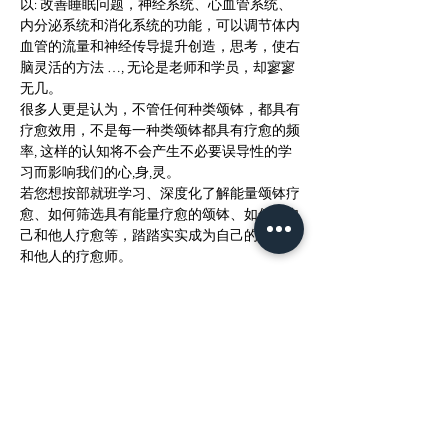
以: 改善睡眠问题，神经系统、心血管系统、
内分泌系统和消化系统的功能，可以调节体内
血管的流量和神经传导提升创造，思考，使右
脑灵活的方法 …, 无论是老师和学员，却寥寥
无几。 
很多人更是认为，不管任何种类颂钵，都具有
疗愈效用，不是每一种类颂钵都具有疗愈的频
率, 这样的认知将不会产生不必要误导性的学
习而影响我们的心,身,灵。 
若您想按部就班学习、深度化了解能量颂钵疗
愈、如何筛选具有能量疗愈的颂钵、如何为自
己和他人疗愈等，踏踏实实成为自己的疗愈师
和他人的疗愈师。 
节目大纲   (茶点招待)  - 松弛身心灵 (Body, 
Mind & Soul Relaxation)  - 颂钵冥想, 静思 
(Meditation with Sound)  - 研讨/讨论/分享，找
回放松的本能 (Find out about myself)  - 怎样静
下心来，为自己祝福？  - 怎样把压力转为丰富
生命，成长的动力？  - 怎样在时日当下，做出
选择去创造未来？  
機會有限，敬請把握！ - 報名方式： 
WhatsApp +60129868346 或是mail: 