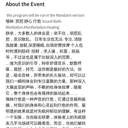
About the Event
 this program will be run in the Mandarin version 
颂钵: 冥想 靜心 疗愈 Sound Bath: 
Meditation.Manifestation.Healing  
静坐，大多数人的体会是：坐不住，胡思乱
想，意识散乱。 日常生活也无法: 专注, 清除
負能量, 放鬆,深度睡眠, 自我舒壓按摩 个人也
时时遇到阻碍: 招财，求人缘，祈愿，祝福
等，不过这也是属于比较深入的范围 。 
…做为意识的引导，聆听舒缓音乐，默数呼
吸，观想，持咒…这些都是极好的方法。但
是，敲击音钵，所带来的长久振动，却可以让
我们一瞬间体会到专注凝聚的力量。那种深入
大脑皮层的声响，不断的给身体按摩，随着
它，整个身体也会有规律的振动起来…… 
颂钵疗愈是一种声音的疗愈，它通过音频和振
频，对我们的身体和心灵起到疗愈的作用。最
明显的效果就是对失眠抑郁症的缓解。有这样
一个实验，当你敲击研磨，体验者上的失眠朋
友几乎当场就可以睡着觉。而后，当他们被轻