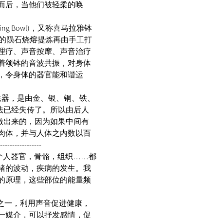
而后，当他们被轻柔的唤
tan Soul Healing Bowl)，又称喜马拉雅钵
雅山的陨石烧熔提炼再由手工打
理疗、声音按摩、声音治疗
着颂钵的音波共振，对身体
，令身体的器官能和谐运
）的法器，是由金、银、铜、铁、
法已经失传了。所以由后人
做出来的，因为如果中间有
肉体，并与人体之内数以百
------------- 
每一个人器官，骨骼，组织……都
绪的波动，疾病的发生。我
的原理，这些部位的能量频
方法之一，利用声音促进健康，
一媒介，可以抒发感情，促