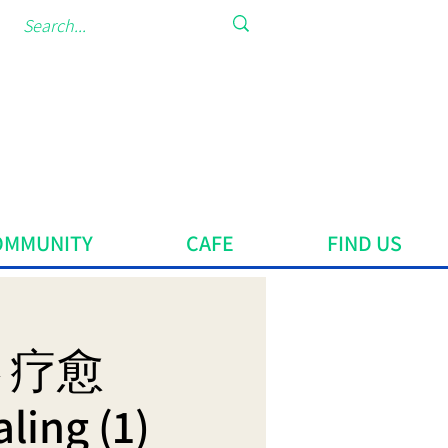
OMMUNITY
CAFE
FIND US
心 疗愈
ling (1)