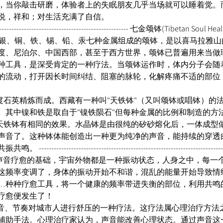
，当你敲击研磨，体验者上的失眠朋友几乎当场就可以睡着觉。
悦，祥和；对生活充满了自信。 
------------------------------------------------------------ 七金颂钵(Tibe
l）。由金、银、铜、铁、锡、铅、汞七种金属组成的颂钵，是以喜马拉
度、尼泊尔、中国西部，甚至于西方世界，颂钵已普遍用来当做
种工具，是深受肯定的一种疗法。当颂钵运作时，体内分子会随
的流动，打开因长时间纠结、阻塞的脉轮，化解疼痛不适的部位
wl)由高纯度石英精炼而成。西藏有一种叫"天铁钵"（又叫颂钵或唱钵
。其中镍和铁是取自于"镍铁陨石"但每种金属的比例和制造的方
和天铁钵有相同的效果。水晶钵是由很纯的矽砂熔化后，一体成型
声音了。这种钵体能创造出一种更为纯净的声音，能持续的穿透
-------------------------------------------------------------------
)，是所有声音疗愈的基础，宇宙外物都是一种振动状态，人身之中，
这频率变调了，身体的振动开始不和谐，混乱的能量开始导致情
…种种疗愈工具，将一个健康的频率带进失衡的部位，利用共鸣
疗愈便发生了！ 
) 是利用声音、节奏对城市人进行舒压的一种疗法。这疗法属心理治疗
辅助手法。心理治疗家认为，声音能改善心理状态。通过声音这