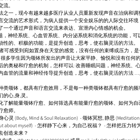
流。 
法之一，现今有越来越多医疗从业人员重新发现声音在治病和调
言交流的艺术形式，为病人提供一个安全娱乐的的人际交往环境
了一个通过声音和语言交流来表达、宣泄内心情感的机会。 
善睡眠问题，神经系统、心血管系统、内分泌系统和消化系统的功能，
动性的、积极的功能，是提升创造，思考，使右脑灵活的方法。 
程中,参与者可感受到宛如置身在天堂的感觉，没有任何的束缚或压力，
潮，很多学生因为颂钵所发出的声音让大家平静、愉悦和没有任何
后的奥秘和疗愈的机制，怎样可以: 改善睡眠问题，神经系统、
内血管的流量和神经传导提升创造，思考，使右脑灵活的方法 …,
种类颂钵，都具有疗愈效用，不是每一种类颂钵都具有疗愈的频率
的心,身,灵。 
化了解能量颂钵疗愈、如何筛选具有能量疗愈的颂钵、如何为自
疗愈师。 
(Body, Mind & Soul Relaxation)  - 颂钵冥想, 静思 (Meditation
ut about myself)  - 怎样静下心来，为自己祝福？  - 怎样把压
创造未来？  