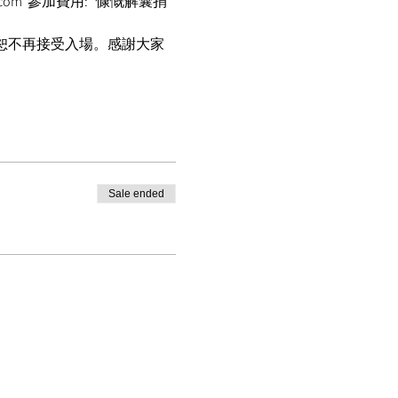
kl.com  參加費用:   慷慨解囊捐
開後恕不再接受入場。感謝大家
Sale ended