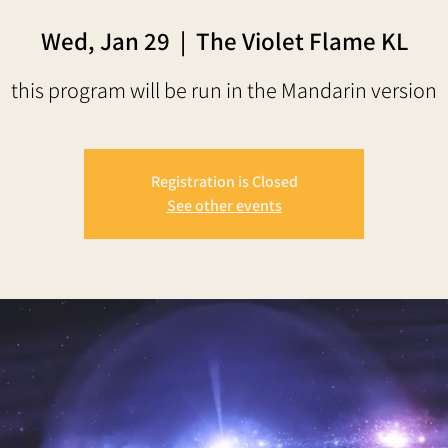
Wed, Jan 29
  |  
The Violet Flame KL
this program will be run in the Mandarin version
Registration is Closed
See other events