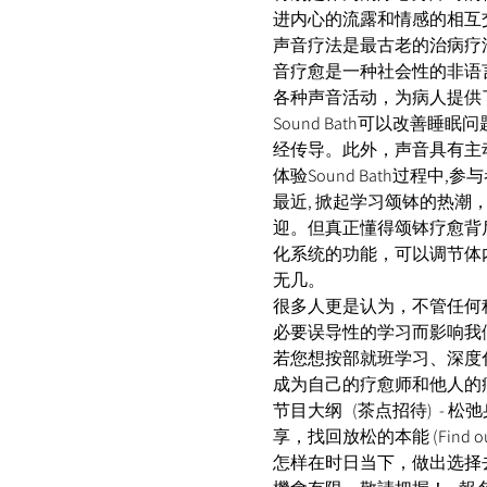
进内心的流露和情感的相互交
声音疗法是最古老的治病疗
音疗愈是一种社会性的非语
各种声音活动，为病人提供
Sound Bath可以改
经传导。此外，声音具有主
体验Sound Bath过
最近, 掀起学习颂钵的热
迎。但真正懂得颂钵疗愈背
化系统的功能，可以调节体
无几。 
很多人更是认为，不管任何
必要误导性的学习而影响我们
若您想按部就班学习、深度
成为自己的疗愈师和他人的
节目大纲   (茶点招待)  - 松弛身心灵 
享，找回放松的本能 (Find o
怎样在时日当下，做出选择去