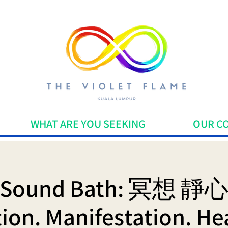
WHAT ARE YOU SEEKING
OUR C
Sound Bath: 冥想 靜
ion. Manifestation. Hea