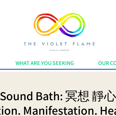
WHAT ARE YOU SEEKING
OUR C
Sound Bath: 冥想 靜
ion. Manifestation. Hea