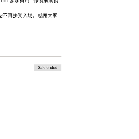
kl.com  參加費用:   慷慨解囊捐
開後恕不再接受入場。感謝大家
Sale ended