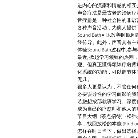
进内心的流露和情感的相互交
声音疗法是最古老的治病疗
音疗愈是一种社会性的非语
各种声音活动，为病人提供
Sound Bath可以改
经传导。此外，声音具有主
体验Sound Bath过
最近, 掀起学习颂钵的热
迎。但真正懂得颂钵疗愈背
化系统的功能，可以调节体
无几。 
很多人更是认为，不管任何
必要误导性的学习而影响我们
若您想按部就班学习、深度
成为自己的疗愈师和他人的
节目大纲   (茶点招待)  - 松弛身心灵 
享，找回放松的本能 (Find o
怎样在时日当下，做出选择去