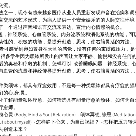
流。 
法之一，现今有越来越多医疗从业人员重新发现声音在治病和调
言交流的艺术形式，为病人提供一个安全娱乐的的人际交往环境
了一个通过声音和语言交流来表达、宣泄内心情感的机会。 
善睡眠问题，神经系统、心血管系统、内分泌系统和消化系统的功能，
动性的、积极的功能，是提升创造，思考，使右脑灵活的方法。 
程中,参与者可感受到宛如置身在天堂的感觉，没有任何的束缚或压力，
潮，很多学生因为颂钵所发出的声音让大家平静、愉悦和没有任何
后的奥秘和疗愈的机制，怎样可以: 改善睡眠问题，神经系统、
内血管的流量和神经传导提升创造，思考，使右脑灵活的方法 …,
种类颂钵，都具有疗愈效用，不是每一种类颂钵都具有疗愈的频率
的心,身,灵。 
化了解能量颂钵疗愈、如何筛选具有能量疗愈的颂钵、如何为自
疗愈师。 
(Body, Mind & Soul Relaxation)  - 颂钵冥想, 静思 (Meditation
ut about myself)  - 怎样静下心来，为自己祝福？  - 怎样把压
创造未来？  