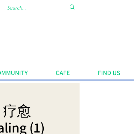
OMMUNITY
CAFE
FIND US
心 疗愈
ling (1)