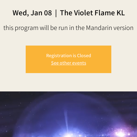
Wed, Jan 08
  |  
The Violet Flame KL
this program will be run in the Mandarin version
Registration is Closed
See other events