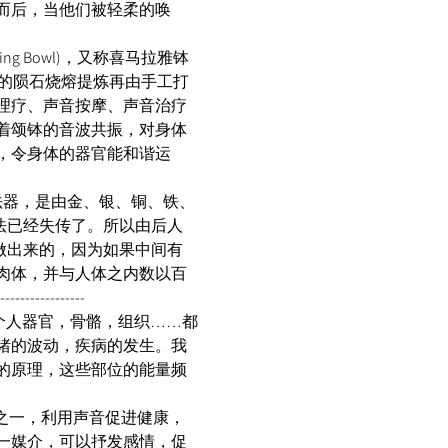
而后，当他们被轻柔的唤
tan Soul Healing Bowl)，又称喜马拉雅钵
雅山的陨石烧熔提炼再由手工打
理疗、声音按摩、声音治疗
着颂钵的音波共振，对身体
，令身体的器官能和谐运
）的法器，是由金、银、铜、铁、
法已经失传了。所以由后人
做出来的，因为如果中间有
肉体，并与人体之内数以百
------------- 
每一个人器官，骨骼，组织……都
绪的波动，疾病的发生。我
的原理，这些部位的能量频
方法之一，利用声音促进健康，
一媒介，可以抒发感情，促