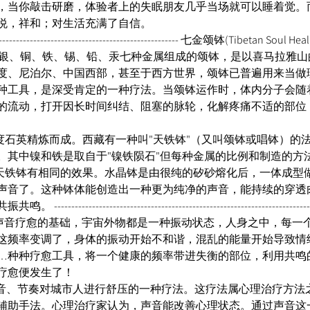
，当你敲击研磨，体验者上的失眠朋友几乎当场就可以睡着觉。
悦，祥和；对生活充满了自信。 
------------------------------------------------------------ 七金颂钵(Tibe
l）。由金、银、铜、铁、锡、铅、汞七种金属组成的颂钵，是以喜马拉
度、尼泊尔、中国西部，甚至于西方世界，颂钵已普遍用来当做
种工具，是深受肯定的一种疗法。当颂钵运作时，体内分子会随
的流动，打开因长时间纠结、阻塞的脉轮，化解疼痛不适的部位
wl)由高纯度石英精炼而成。西藏有一种叫"天铁钵"（又叫颂钵或唱钵
。其中镍和铁是取自于"镍铁陨石"但每种金属的比例和制造的方
和天铁钵有相同的效果。水晶钵是由很纯的矽砂熔化后，一体成型
声音了。这种钵体能创造出一种更为纯净的声音，能持续的穿透
-------------------------------------------------------------------
)，是所有声音疗愈的基础，宇宙外物都是一种振动状态，人身之中，
这频率变调了，身体的振动开始不和谐，混乱的能量开始导致情
…种种疗愈工具，将一个健康的频率带进失衡的部位，利用共鸣
疗愈便发生了！ 
) 是利用声音、节奏对城市人进行舒压的一种疗法。这疗法属心理治疗
辅助手法。心理治疗家认为，声音能改善心理状态。通过声音这